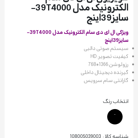
الکترونیک مدل 39T4000-
سایز39اینچ
ویژگی ال ای دی سام الکترونیک مدل 39T4000-
سایز39اینچ
سیستم صوتی دالبی
کیفیت تصویر: HD
رزولوشن:1366*768
گیرنده دیجیتال داخلی
گارانتی سام سرویس
انتخاب رنگ
-
شناسه کالا :
108005039003