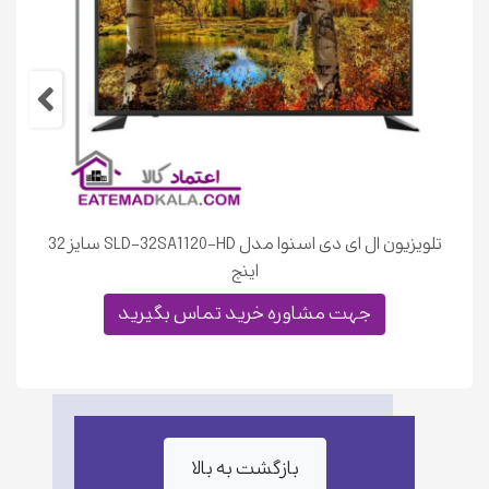
تلفن تماس با نمایندگان سام الکترونیک جهت راه
اندازی محصولات <
0218255
>
تلویزیون ال ای دی اسنوا مدل SLD-32SA1120-HD سایز 32
اینچ
جهت مشاوره خرید تماس بگیرید
بازگشت به بالا